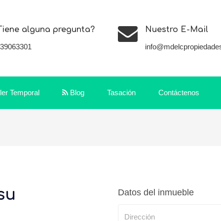
Tiene alguna pregunta?
Nuestro E-Mail
139063301
info@mdelcpropiedade
iler Temporal
Blog
Tasación
Contáctenos
su
Datos del inmueble