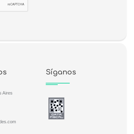
os
Síganos
 Aires
ades.com